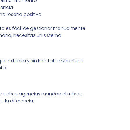
l primer momento
gencia
na reseña positiva
to es fácil de gestionar manualmente.
ana, necesitas un sistema.
e extensa y sin leer. Esta estructura
to:
ro muchas agencias mandan el mismo
 la diferencia.