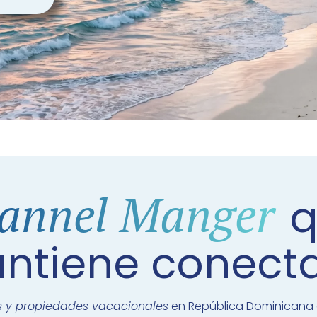
annel Manger
q
ntiene conect
las y propiedades vacacionales
en República Dominicana c