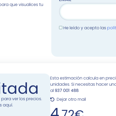
ara que visualices tu
He leído y acepto las
polí
Esta estimación calcula en prec
itada
unidades. Si necesitas hacer u
al
937 001 488
 para ver los precios.
Dejar otro mail
s aquí.
4
,72€