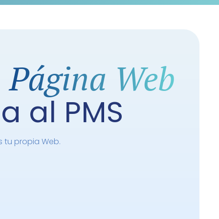
Página Web
a
a al PMS