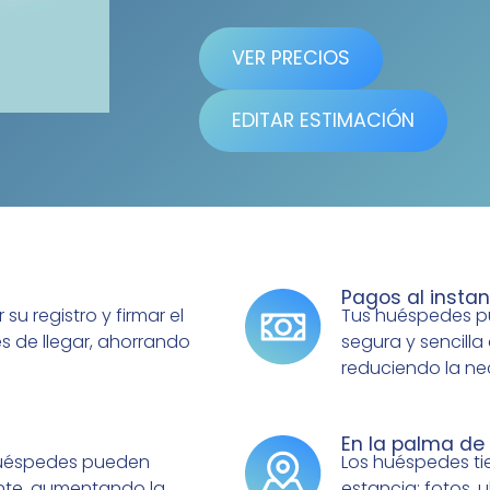
VER PRECIOS
EDITAR ESTIMACIÓN
Pagos al instan
u registro y firmar el
Tus huéspedes p
 de llegar, ahorrando
segura y sencilla
reduciendo la ne
En la palma de
 huéspedes pueden
Los huéspedes ti
ente, aumentando la
estancia: fotos,