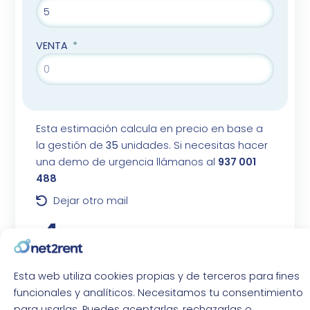
VENTA
Esta estimación calcula en precio en base a
la gestión de
35
unidades. Si necesitas hacer
una demo de urgencia llámanos al
937 001
488
Dejar otro mail
4
,72€
mensual por unidad, plan Essential*
Esta web utiliza cookies propias y de terceros para fines
ir a página de precios
funcionales y analíticos. Necesitamos tu consentimiento
para usarlas. Puedes aceptarlas, rechazarlas o