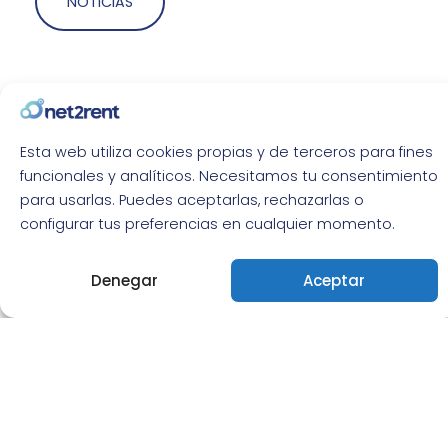
NOTICIAS
Esta web utiliza cookies propias y de terceros para fines
funcionales y analíticos. Necesitamos tu consentimiento
para usarlas. Puedes aceptarlas, rechazarlas o
configurar tus preferencias en cualquier momento.
Fiscalidad del alquiler vacacional en 2026: cómo
tributa y qué vigila Hacienda
Denegar
Aceptar
Cómo tributa el alquiler vacacional, qué servicios lo
convierten en actividad económica y qué está
cruzando Hacienda en 2026. Guía práctica para
agencias.
agosto 6, 2026
No hay comentarios