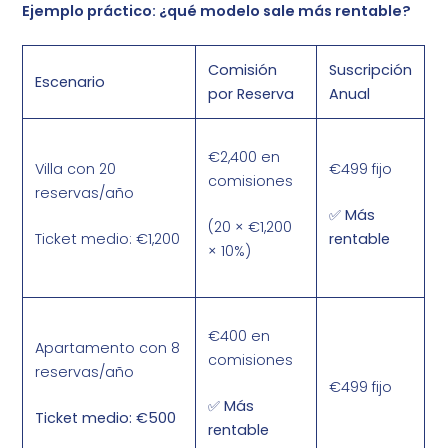
Ejemplo práctico: ¿qué modelo sale más rentable?
Comisión
Suscripción
Escenario
por Reserva
Anual
€2,400 en
Villa con 20
€499 fijo
comisiones
reservas/año
✅ Más
(20 × €1,200
Ticket medio: €1,200
rentable
× 10%)
€400 en
Apartamento con 8
comisiones
reservas/año
€499 fijo
✅ Más
Ticket medio: €500
rentable