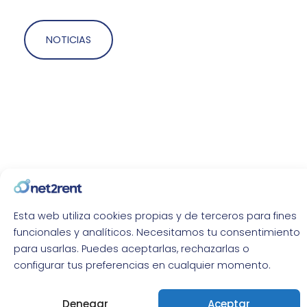
NOTICIAS
Fiscalidad del alquiler vacacional en 2026: cómo
Esta web utiliza cookies propias y de terceros para fines
tributa y qué vigila Hacienda
funcionales y analíticos. Necesitamos tu consentimiento
Cómo tributa el alquiler vacacional, qué servicios lo
para usarlas. Puedes aceptarlas, rechazarlas o
convierten en actividad económica y qué está
configurar tus preferencias en cualquier momento.
cruzando Hacienda en 2026. Guía práctica para
agencias.
Denegar
Aceptar
agosto 6, 2026