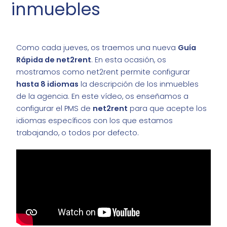
inmuebles
Como cada jueves, os traemos una nueva
Guía
Rápida de net2rent
. En esta ocasión, os
mostramos como net2rent permite configurar
hasta 8 idiomas
la descripción de los inmuebles
de la agencia. En este vídeo, os enseñamos a
configurar el PMS de
net2rent
para que acepte los
idiomas específicos con los que estamos
trabajando, o todos por defecto.